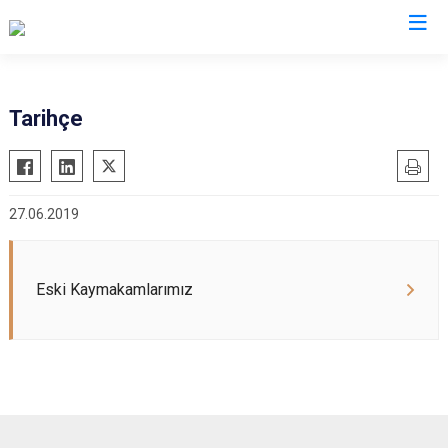
Adana
Tarihçe
Aladağ
Saimbeyli
Ceyhan
Seyhan
27.06.2019
Feke
Tufanbeyli
İmamoğlu
Yumurtalık
Karaisalı
Yüreğir
Eski Kaymakamlarımız
Karataş
Sarıçam
Kozan
Çukurova
Pozantı