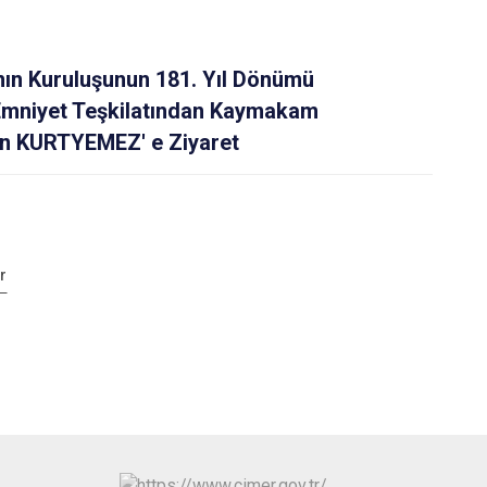
’nın Kuruluşunun 181. Yıl Dönümü
 Emniyet Teşkilatından Kaymakam
an KURTYEMEZ' e Ziyaret
r