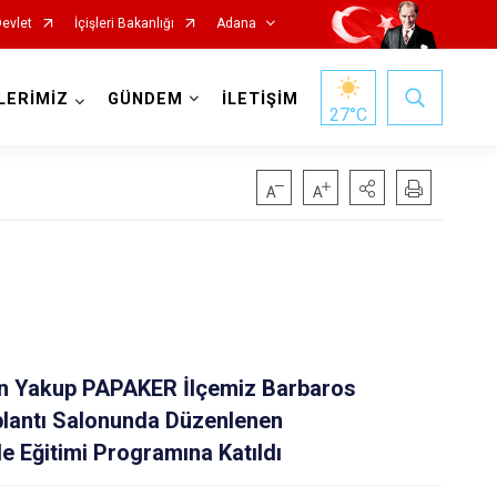
Devlet
İçişleri Bakanlığı
Adana
LERİMİZ
GÜNDEM
İLETİŞİM
27
°C
Saimbeyli
Seyhan
n Yakup PAPAKER İlçemiz Barbaros
Tufanbeyli
plantı Salonunda Düzenlenen
Yumurtalık
e Eğitimi Programına Katıldı
Yüreğir