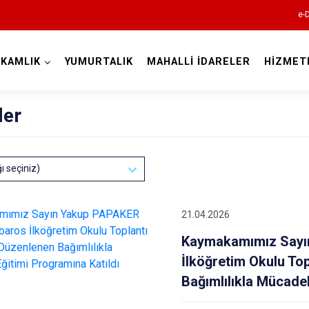
e-
KAMLIK
YUMURTALIK
MAHALLİ İDARELER
HİZMET
Adana
ler
ğı seçiniz)
Aladağ
21.04.2026
Ceyhan
Kaymakamımız Sayı
Feke
İlköğretim Okulu To
İmamoğlu
Bağımlılıkla Mücadel
Karaisalı