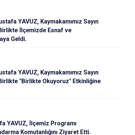
Sarıçam
Çukurova
 Mustafa YAVUZ, Kaymakamımız Sayın
irlikte İlçemizde Esnaf ve
aya Geldi.
 Mustafa YAVUZ, Kaymakamımız Sayın
rlikte "Birlikte Okuyoruz" Etkinliğine
afa YAVUZ, İlçemiz Programı
darma Komutanlığını Ziyaret Etti.