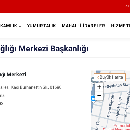
e-
KAMLIK
YUMURTALIK
MAHALLİ İDARELER
HİZMET
Adana
ğlığı Merkezi Başkanlığı
ığı Merkezi
Büyük Harita
+
Aladağ
llesi, Kadı Burhanettin Sk., 01680
−
ana
Ceyhan
93
Feke
İmamoğlu
Karaisalı