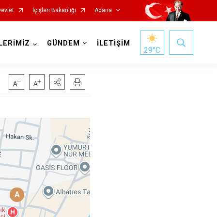
Devlet
İçişleri Bakanlığı
Adana
LERİMİZ
GÜNDEM
İLETİŞİM
29
°C
Saimbeyli
Seyhan
Tufanbeyli
Yumurtalık
A
Yüreğir