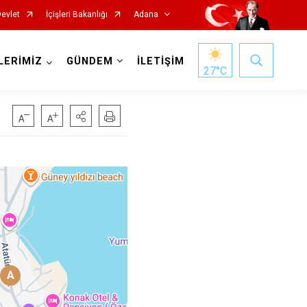
Devlet
İçişleri Bakanlığı
Adana
LERİMİZ
GÜNDEM
İLETİŞİM
27
°C
Saimbeyli
Seyhan
Tufanbeyli
Yumurtalık
A
Yüreğir