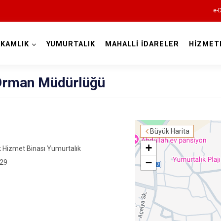
e-
KAMLIK
YUMURTALIK
MAHALLİ İDARELER
HİZMET
Adana
 Orman Müdürlüğü
Büyük Harita
+
Aladağ
 Hizmet Binası Yumurtalık
−
 29
Ceyhan
Feke
İmamoğlu
Karaisalı