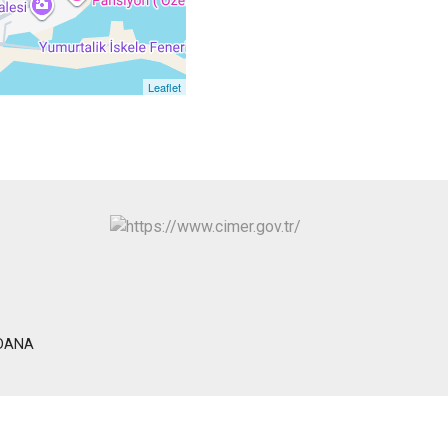
Sarıçam
Çukurova
Leaflet
ADANA