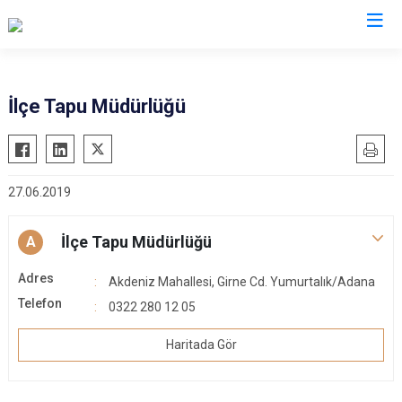
Adana
İlçe Tapu Müdürlüğü
Aladağ
Saimbeyli
Ceyhan
Seyhan
27.06.2019
Feke
Tufanbeyli
İmamoğlu
Yumurtalık
İlçe Tapu Müdürlüğü
A
Karaisalı
Yüreğir
Adres
Karataş
Sarıçam
Akdeniz Mahallesi, Girne Cd. Yumurtalık/Adana
Telefon
Kozan
0322 280 12 05
Çukurova
Pozantı
Haritada Gör